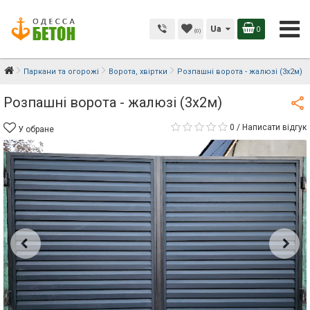
Ua
0
(0)
Паркани та огорожі
Ворота, хвіртки
Розпашні ворота - жалюзі (3x2м)
Розпашні ворота - жалюзі (3x2м)
0
/
Написати відгук
У обране