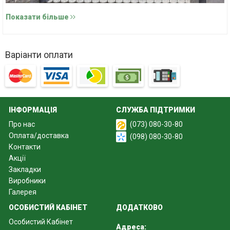
Показати більше
Варіанти оплати
ІНФОРМАЦІЯ
СЛУЖБА ПІДТРИМКИ
Про нас
(073) 080-30-80
Оплата/доставка
(098) 080-30-80
Контакти
Характеристики євроогорожі моделі Сайдинг
Акції
Огородження мають такі характеристики:
Закладки
Виробники
стандартні розміри плит – ширину 200 мм та висоту 500
Галерея
мм;
ОСОБИСТИЙ КАБІНЕТ
ДОДАТКОВО
вага кожної плити близько 70 кг.
Особистий Кабінет
Адреса:
Бетон для виробництва стовпів та плит складається з