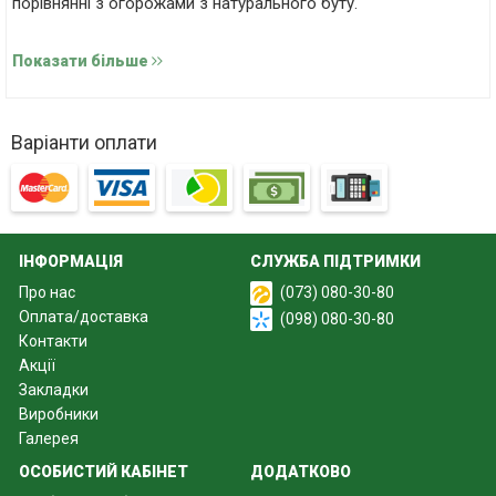
порівнянні з огорожами з натурального буту.
Показати більше
Варіанти оплати
ІНФОРМАЦІЯ
СЛУЖБА ПІДТРИМКИ
Про нас
(073) 080-30-80
Оплата/доставка
(098) 080-30-80
Контакти
Акції
Закладки
Естетична огорожа Пазловий бут верх – головні
Виробники
властивості
Галерея
Секційний набірний паркан Пазловий бут верх виготовляють
ОСОБИСТИЙ КАБІНЕТ
ДОДАТКОВО
із бетону, який складається з цементу марки М500, чистого