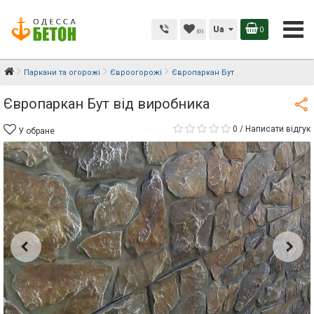
Ua
0
(0)
Паркани та огорожі
Євроогорожі
Європаркан Бут
Європаркан Бут від виробника
0
/
Написати відгук
У обране