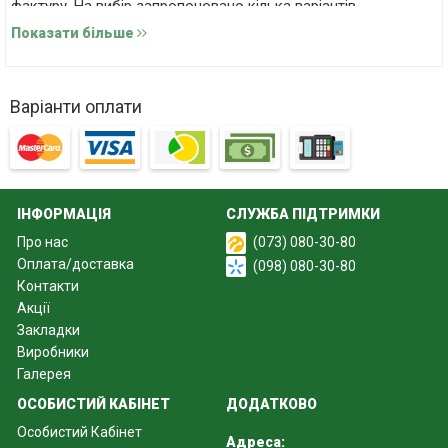
фактуру. На вибір запропоновано кілька варіантів
оформлення. При цьому демократична ціна на бетонний
Показати більше
паркан Бут робить його дуже затребуваним і популярним.
Варіанти оплати
ІНФОРМАЦІЯ
СЛУЖБА ПІДТРИМКИ
Про нас
(073) 080-30-80
Оплата/доставка
(098) 080-30-80
Контакти
Акції
Закладки
Виробники
Галерея
Основні характеристики плит та стовпів
ОСОБИСТИЙ КАБІНЕТ
ДОДАТКОВО
Особистий Кабінет
Висота конструкції – 500 мм.
Адреса: