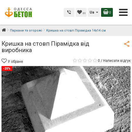
Ua
0
(0)
Паркани та огорожі
Кришка на стовп Пірамідка 14х14 см
Кришка на стовп Пірамідка від
виробника
0
/
Написати відгук
У обране
-20%