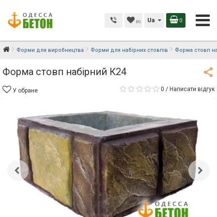
Ua
0
(0)
Форми для виробництва
Форми для набірних стовпів
Форма cтовп на
Форма cтовп набірний К24
0
/
Написати відгук
У обране