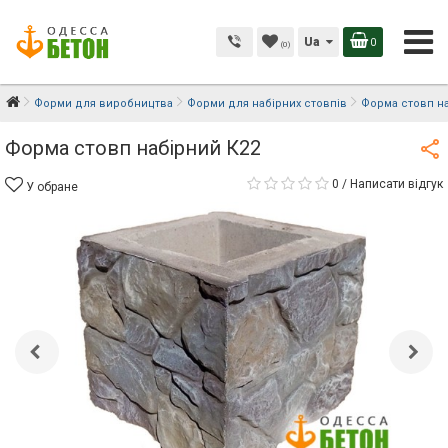
Ua
0
(0)
Форми для виробництва
Форми для набірних стовпів
Форма стовп на
Форма стовп набірний К22
0
/
Написати відгук
У обране