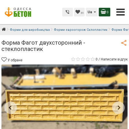
Ua
0
(0)
Форми для виробництва
Форми євроогорож Склопластик
Форма Фаг
Форма Фагот двухсторонний -
стеклопластик
0
/
Написати відгук
У обране