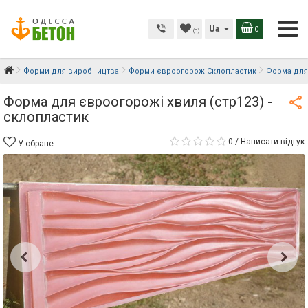
Ua
0
(0)
Форми для виробництва
Форми євроогорож Склопластик
Форма для 
Форма для євроогорожі хвиля (стр123) -
склопластик
0
/
Написати відгук
У обране