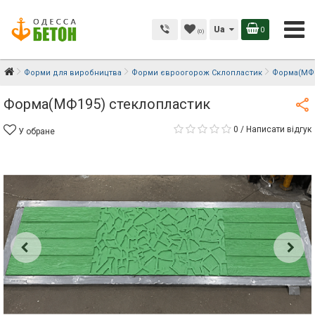
Ua
0
(0)
Форми для виробництва
Форми євроогорож Склопластик
Форма(МФ1
Форма(МФ195) стеклопластик
0
/
Написати відгук
У обране