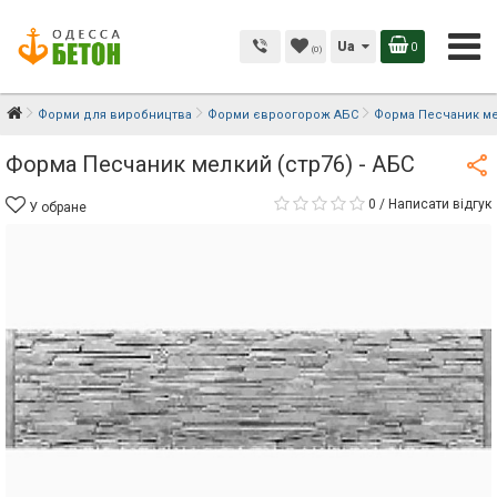
Ua
0
(0)
Форми для виробництва
Форми євроогорож АБС
Форма Песчаник мел
Форма Песчаник мелкий (стр76) - АБС
0
/
Написати відгук
У обране