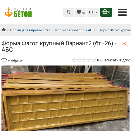
Ua
0
(0)
Форми для виробництва
Форми євроогорож АБС
Форма Фагот крупны
Форма Фагот крупный Вариант2 (бтн26) -
АБС
0
/
Написати відгук
У обране