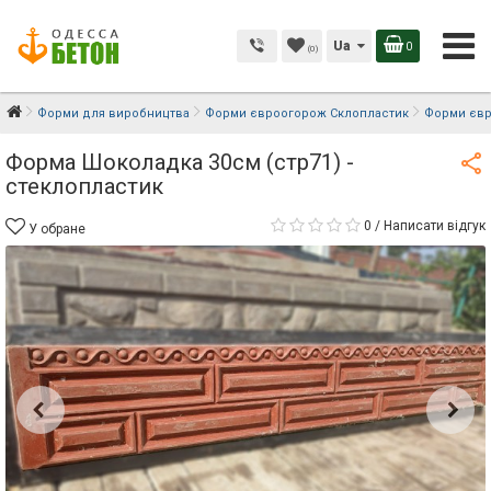
Ua
0
(0)
Форми для виробництва
Форми євроогорож Склопластик
Форми євр
Форма Шоколадка 30см (стр71) -
стеклопластик
0
/
Написати відгук
У обране