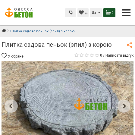
Ua
0
(0)
Плитка садова пеньок (зпил) з корою
Плитка садова пеньок (зпил) з корою
0
/
Написати відгук
У обране