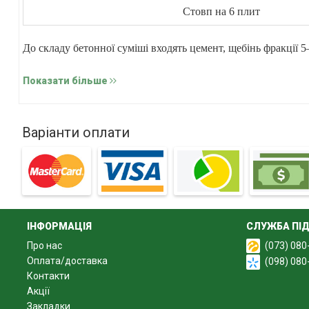
Стовп на 6 плит
До складу бетонної суміші входять цемент, щебінь фракції
на вібростолах для усунення порожнин і підвищення міцнос
Показати більше
Лиття здійснюється у спеціальних формах із міцного склопл
Варіанти оплати
ІНФОРМАЦІЯ
СЛУЖБА ПІ
Про нас
(073) 080
Оплата/доставка
(098) 080
Контакти
Акції
Закладки