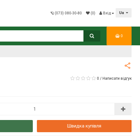
Ua
(073) 080-30-80
(0)
Вхід
0
0
/
Написати відгук
Швидка купівля