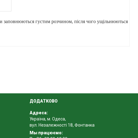
рми заповнюються густим розчином, після чого ущільнюються
ати чіткий декоративний рельєф.
ДОДАТКОВО
Адреса:
Україна, м. Одеса,
вул. Незалежності 18, Фонтанка
Мы працюємо: