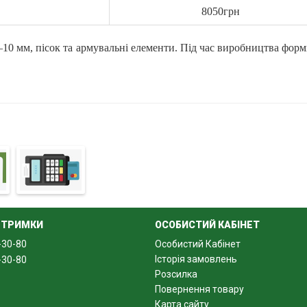
8050грн
 5–10 мм, пісок та армувальні елементи. Під час виробництва фо
ті.
астику, які відрізняються точністю деталей та дозволяють отрим
ДТРИМКИ
ОСОБИСТИЙ КАБІНЕТ
-30-80
Особистий Кабінет
Історія замовлень
-30-80
Розсилка
Повернення товару
Карта сайту