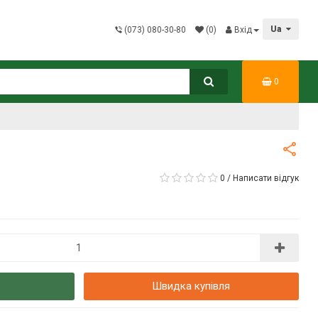
Ua
(073) 080-30-80
(0)
Вхід
0
0
/
Написати відгук
Швидка купівля