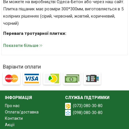
Ви можете на виробництві Одеса-Бетон або через наш сайт.
Плитка піщаник має розміри 300*300мм, виготовляється в 5
колірних рішеннях (сірий, червоний, жовтий, коричневий,
чорний)
Перевага тротуарної плитки:
Великий вибір кольору
Показати більше
Простота монтажу та при необхідності заміни
пошкоджених елементів
Екологічність
Варіанти оплати
Стійкість до температурних перепадів
Доступна ціна
Тротуарна плитка (Хмара) 3см Краще рішення для
використання мощення тротуарів, вимощення будівель.
ІНФОРМАЦІЯ
СЛУЖБА ПІДТРИМКИ
Про нас
(073) 080-30-80
Оплата/доставка
(098) 080-30-80
Контакти
Акції