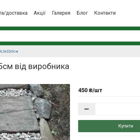
та/доставка
Акції
Галерея
Блог
Контакти
6,5х22х5см
5см від виробника
450 ₴/шт
Купити