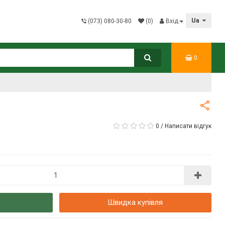
Ua
(073) 080-30-80
(0)
Вхід
0
0
/
Написати відгук
Швидка купівля